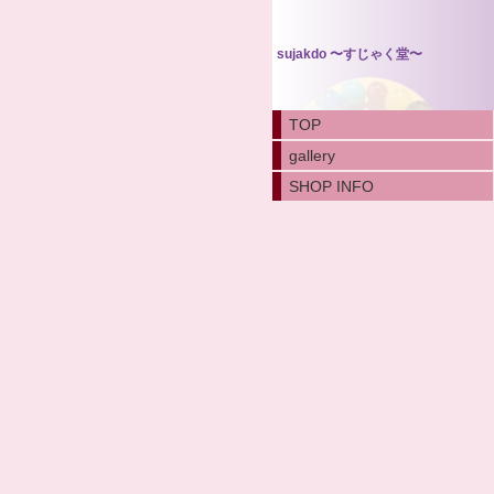
sujakdo 〜すじゃく堂〜
TOP
gallery
SHOP INFO