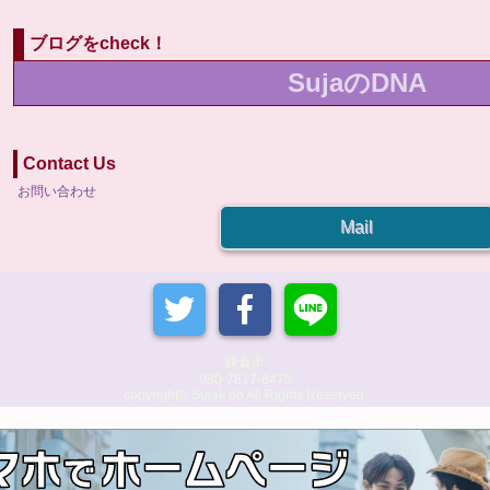
ブログをcheck！
SujaのDNA
Contact Us
お問い合わせ
Mail
鎌倉市
080-7817-8475
copyright© Sujak do All Rights Reserved.